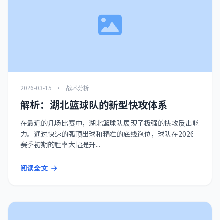
2026-03-15
•
战术分析
解析：湖北篮球队的新型快攻体系
在最近的几场比赛中，湖北篮球队展现了极强的快攻反击能
力。通过快速的弧顶出球和精准的底线跑位，球队在2026
赛季初期的胜率大幅提升...
阅读全文