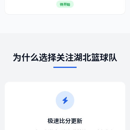
待开始
为什么选择关注湖北篮球队
极速比分更新