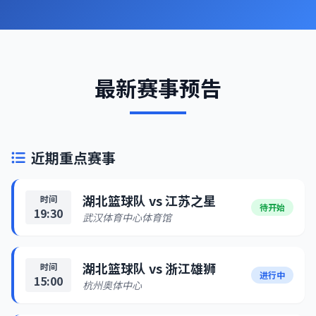
最新赛事预告
近期重点赛事
湖北篮球队 vs 江苏之星
时间
待开始
19:30
武汉体育中心体育馆
湖北篮球队 vs 浙江雄狮
时间
进行中
15:00
杭州奥体中心