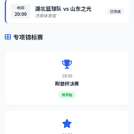
湖北篮球队 vs 山东之光
时间
已完成
20:00
济南体育馆
专项锦标赛
18:00
荆楚杯决赛
待开始