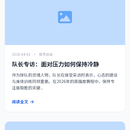
2026-04-02
•
球员访谈
队长专访：面对压力如何保持冷静
作为球队的灵魂人物，队长在接受采访时表示，心态的建设
与身体训练同样重要。在2026年的高强度赛程中，保持专
注是取胜的关键...
阅读全文